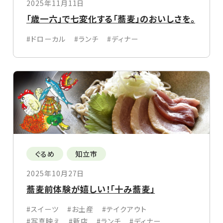
2025年11月11日
「歳一六」で七変化する「蕎麦」のおいしさを。
#ドローカル
#ランチ
#ディナー
ぐるめ
知立市
2025年10月27日
蕎麦前体験が嬉しい！「十み蕎麦」
#スイーツ
#お土産
#テイクアウト
#写真映え
#新店
#ランチ
#ディナー