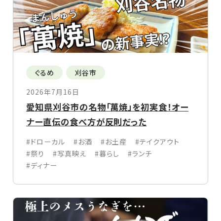
ぐるめ
刈谷市
2026年7月16日
愛知県刈谷市の名物「萬焼」を初実食！オー
ナー直伝の食べ方が反則だった
#ドローカル
#お酒
#お土産
#テイクアウト
#祭り
#写真映え
#暮らし
#ランチ
#ディナー