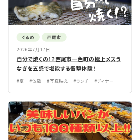
ぐるめ
西尾市
2026年7月17日
自分で焼くの！？西尾市一色町の極上メスう
なぎを五感で堪能する衝撃体験！
#夏
#体験
#写真映え
#ランチ
#ディナー