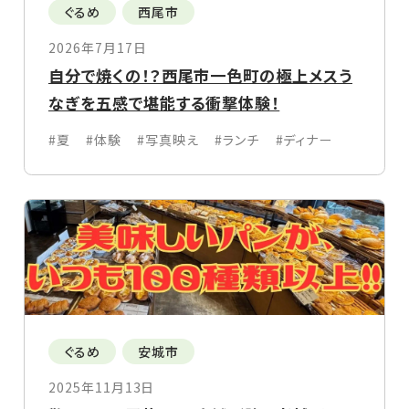
ぐるめ
西尾市
2026年7月17日
自分で焼くの！？西尾市一色町の極上メスう
なぎを五感で堪能する衝撃体験！
#夏
#体験
#写真映え
#ランチ
#ディナー
ぐるめ
安城市
2025年11月13日