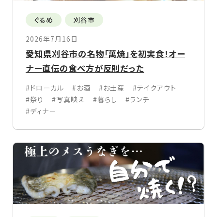
ぐるめ
刈谷市
2026年7月16日
愛知県刈谷市の名物「萬焼」を初実食！オー
ナー直伝の食べ方が反則だった
#ドローカル
#お酒
#お土産
#テイクアウト
#祭り
#写真映え
#暮らし
#ランチ
#ディナー