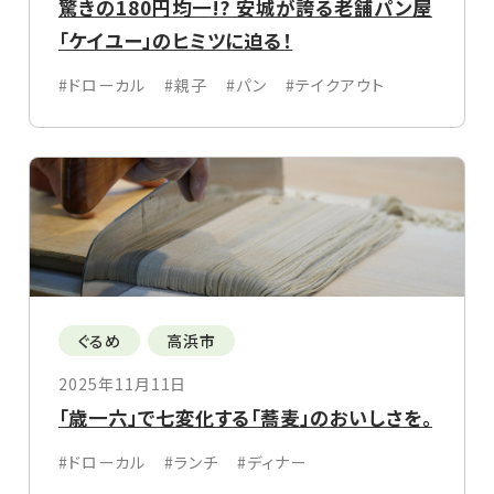
驚きの180円均一!? 安城が誇る老舗パン屋
「ケイユー」のヒミツに迫る！
#ドローカル
#親子
#パン
#テイクアウト
ぐるめ
高浜市
2025年11月11日
「歳一六」で七変化する「蕎麦」のおいしさを。
#ドローカル
#ランチ
#ディナー