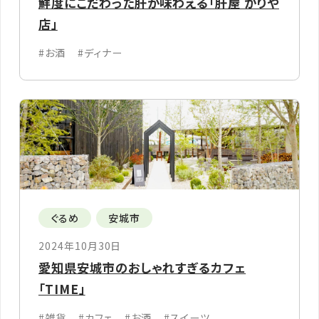
鮮度にこだわった肝が味わえる「肝屋 かりや
店」
#お酒
#ディナー
ぐるめ
安城市
2024年10月30日
愛知県安城市のおしゃれすぎるカフェ
「TIME」
#雑貨
#カフェ
#お酒
#スイーツ