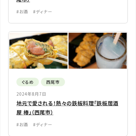
#お酒
#ディナー
ぐるめ
西尾市
2024年8月7日
地元で愛される！熱々の鉄板料理「鉄板居酒
屋 椿」（西尾市）
#お酒
#ディナー