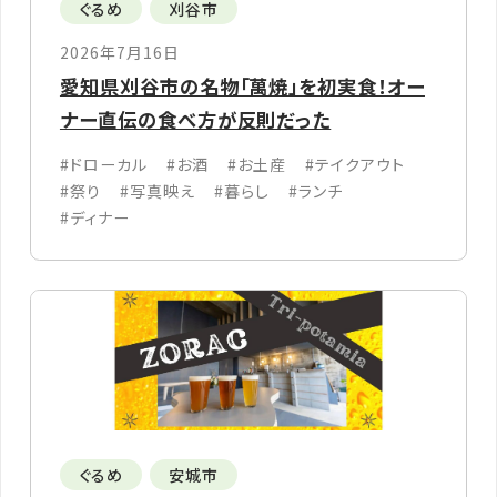
ぐるめ
刈谷市
2026年7月16日
愛知県刈谷市の名物「萬焼」を初実食！オー
ナー直伝の食べ方が反則だった
#ドローカル
#お酒
#お土産
#テイクアウト
#祭り
#写真映え
#暮らし
#ランチ
#ディナー
ぐるめ
安城市