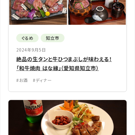
ぐるめ
知立市
2024年9月5日
絶品の生タンと牛ひつまぶしが味わえる！
「和牛焼肉 はな縁」（愛知県知立市）
#お酒
#ディナー