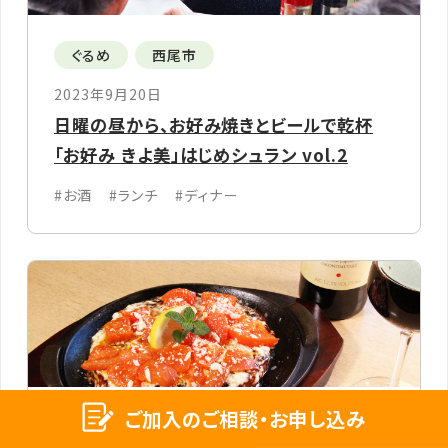
ぐるめ
西尾市
2023年9月20日
日曜の昼から、お好み焼きとビールで乾杯
「お好み きよ美」はじめシュラン vol.2
#お酒
#ランチ
#ディナー
ご加入のご相談・お申し込み
ぐるめ
碧南市