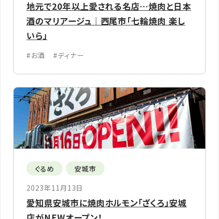
地元で20年以上愛される名店…焼肉と日本
酒のマリアージュ｜西尾市「七輪焼肉 楽し
いら」
#お酒
#ディナー
ぐるめ
安城市
2023年11月13日
愛知県安城市に焼肉ホルモン「ざくろ」安城
店がNEWオープン！