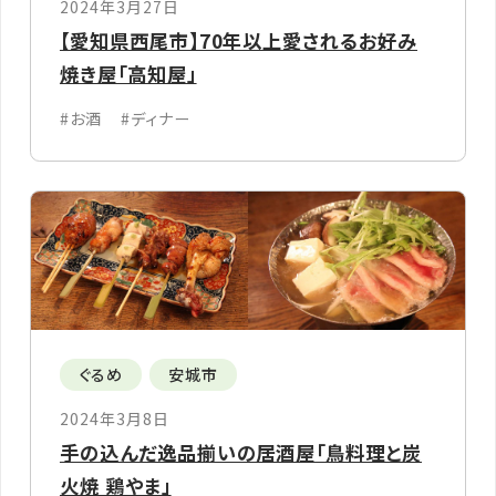
2024年3月27日
【愛知県西尾市】70年以上愛されるお好み
焼き屋「高知屋」
#お酒
#ディナー
ぐるめ
安城市
2024年3月8日
手の込んだ逸品揃いの居酒屋「鳥料理と炭
火焼 鶏やま」