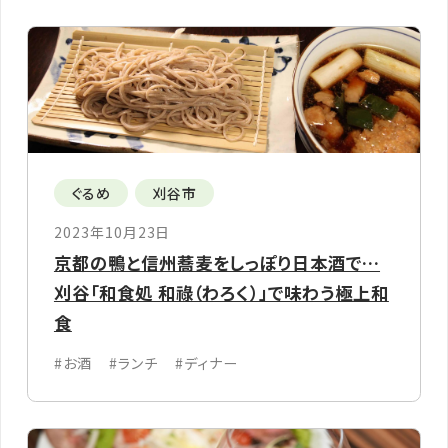
ぐるめ
刈谷市
2023年10月23日
京都の鴨と信州蕎麦をしっぽり日本酒で…
刈谷「和食処 和祿（わろく）」で味わう極上和
食
#お酒
#ランチ
#ディナー