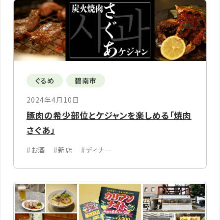
ぐるめ
碧南市
2024年4月10日
豚肉の希少部位とケジャンを楽しめる「焼肉
さぐあ」
#お酒
#新店
#ディナー