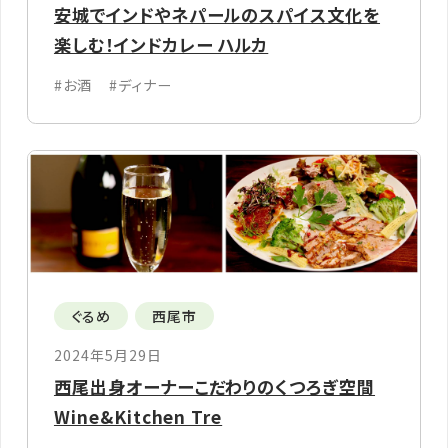
安城でインドやネパールのスパイス文化を
楽しむ！インドカレー ハルカ
#お酒
#ディナー
ぐるめ
西尾市
2024年5月29日
西尾出身オーナーこだわりのくつろぎ空間
Wine&Kitchen Tre