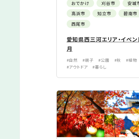
おでかけ
刈谷市
安城
高浜市
知立市
碧南市
西尾市
愛知県西三河エリア・イベント
月
#自然
#親子
#公園
#秋
#植物
#アウトドア
#暮らし