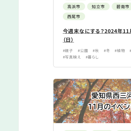
高浜市
知立市
碧南市
西尾市
今週末なにする？2024年11月
（日）
#親子
#公園
#秋
#冬
#植物
#写真映え
#暮らし