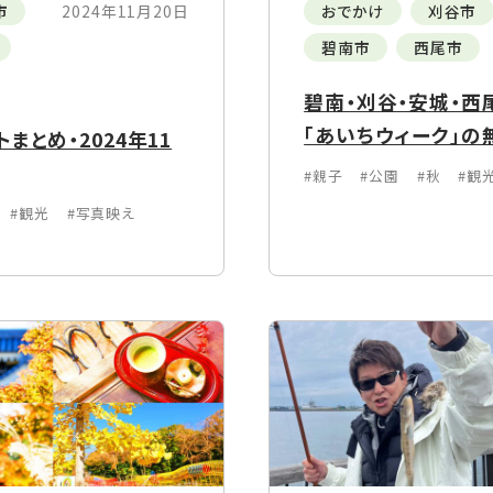
市
2024年11月20日
おでかけ
刈谷市
碧南市
西尾市
碧南・刈谷・安城・西尾
「あいちウィーク」の
まとめ・2024年11
#親子
#公園
#秋
#観
#観光
#写真映え