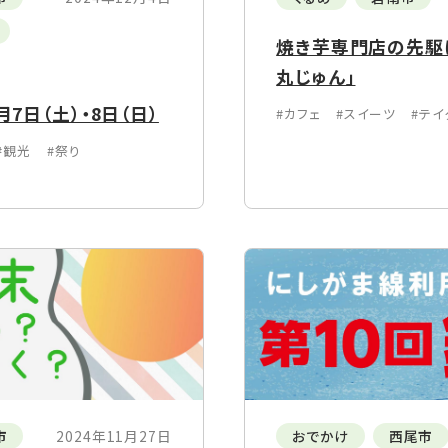
焼き芋専門店の先駆
丸じゅん」
7日（土）・8日（日）
#カフェ
#スイーツ
#テイ
#観光
#祭り
市
2024年11月27日
おでかけ
西尾市