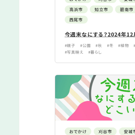
高浜市
知立市
碧南市
西尾市
今週末なにする？2024年12月
#親子
#公園
#秋
#冬
#植物
#写真映え
#暮らし
おでかけ
刈谷市
安城