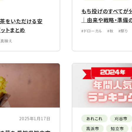
もち投げのすべてが
｜由来や戦略・準備
抹茶をいただける安
ポットまとめ
#ドローカル
#秋
#祭り
写真映え
2025年1月17日
あれこれ
刈谷市
高浜市
知立市