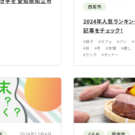
き芋を 愛知県知立市
西尾市
2024年人気ランキン
記事をチェック！
#親子
#カフェ
#パン
#秋
#冬
#体験
#癒し
#ランチ
#ディナー
市
2024年12月4日
ぐるめ
碧南市