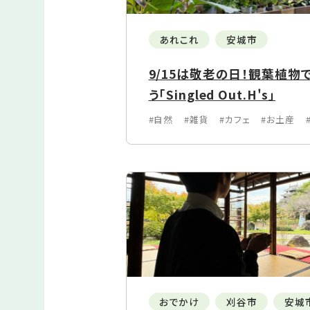
あれこれ
安城市
9/15は敬老の日！観葉植
う「Singled Out.H's」
#自然
#雑貨
#カフェ
#お土産
おでかけ
刈谷市
安城