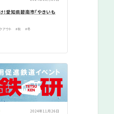
け！愛知県碧南市「やきいも
クアウト
#秋
#冬
2024年11月26日