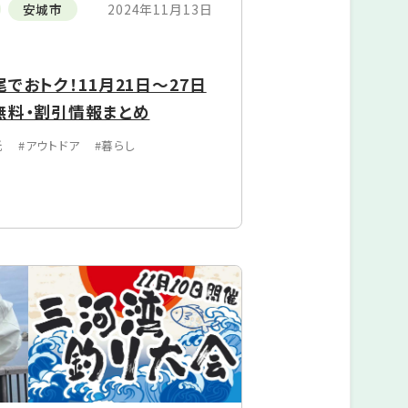
安城市
2024年11月13日
でおトク！11⽉21⽇～27⽇
無料・割引情報まとめ
光
#アウトドア
#暮らし