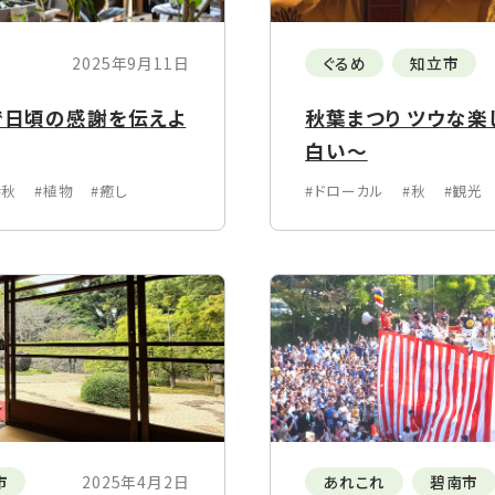
2025年9月11日
ぐるめ
知立市
物で日頃の感謝を伝えよ
秋葉まつり ツウな楽
白い～
#秋
#植物
#癒し
#ドローカル
#秋
#観光
市
2025年4月2日
あれこれ
碧南市