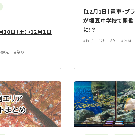
【12月1日】電車・
が幡豆中学校で開催
に！？
30日（土）・12月1日
#親子
#秋
#冬
#体験
#観光
#祭り