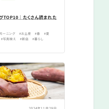
グTOP10｜たくさん読まれた
#モーニング
#お土産
#春
#夏
#写真映え
#新店
#暮らし
2024年11月29日