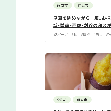
碧南市
西尾市
庭園を眺めながら一服。お
城・碧南・西尾・刈谷の和ス
#スイーツ
#秋
#植物
#癒し
#
ぐるめ
知立市