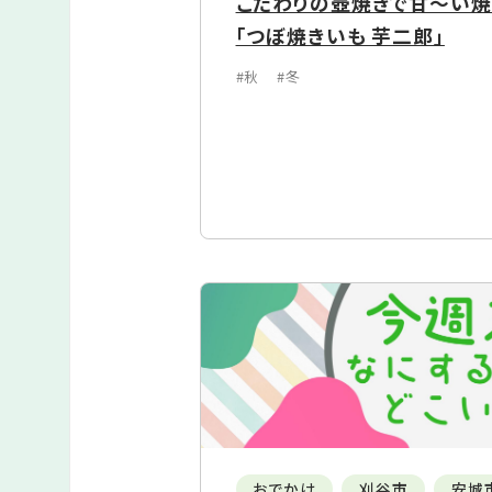
こだわりの壺焼きで甘～い焼
「つぼ焼きいも 芋二郎」
#秋
#冬
おでかけ
刈谷市
安城