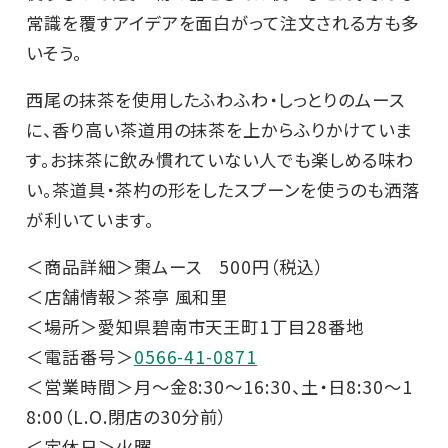
常識を覆すアイデアを面白がって注文される方も多
いそう。
西尾の抹茶を使用したふわふわ・しっとりのムース
に、香り高い茶道用の抹茶を上からふりかけていま
す。お抹茶に飲み慣れていない人でも楽しめる味わ
い。茶道具・茶杓の形をしたスプーンを使うのも洒落
が利いています。
＜商品詳細＞棗ムース 500円（税込）
＜店舗情報＞茶亭 風和里
＜場所＞愛知県碧南市天王町1丁目28番地
＜電話番号＞
0566-41-0871
＜営業時間＞月～金8:30～16:30、土・日8:30～1
8:00（L.O.閉店の30分前）
＜定休日＞火曜