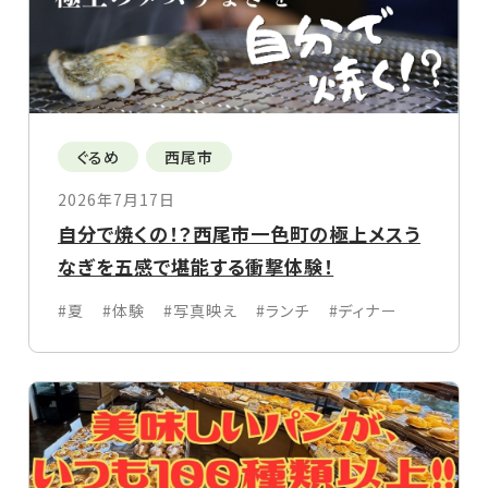
ぐるめ
西尾市
2026年7月17日
自分で焼くの！？西尾市一色町の極上メスう
なぎを五感で堪能する衝撃体験！
#夏
#体験
#写真映え
#ランチ
#ディナー