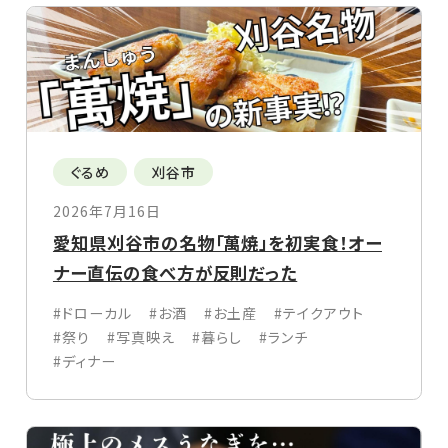
ぐるめ
刈谷市
2026年7月16日
愛知県刈谷市の名物「萬焼」を初実食！オー
ナー直伝の食べ方が反則だった
#ドローカル
#お酒
#お土産
#テイクアウト
#祭り
#写真映え
#暮らし
#ランチ
#ディナー