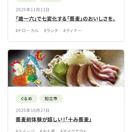
2025年11月11日
「歳一六」で七変化する「蕎麦」のおいしさを。
#ドローカル
#ランチ
#ディナー
ぐるめ
知立市
2025年10月27日
蕎麦前体験が嬉しい！「十み蕎麦」
#スイーツ
#お土産
#テイクアウト