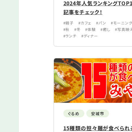
2024年人気ランキングTOP
記事をチェック！
#親子
#カフェ
#パン
#モーニン
#秋
#冬
#体験
#癒し
#写真映
#ランチ
#ディナー
ぐるめ
安城市
15種類の担々麺が食べられる