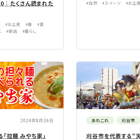
10｜たくさん読まれた
#自然
#スイーツ
#お土
グ
#お土産
#春
#夏
え
#新店
#暮らし
2024年8月26日
あれこれ
刈谷市
「拉麺 みやち家」
刈谷市を代表する“天