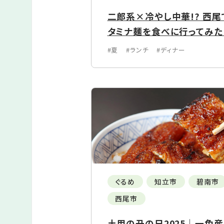
二郎系×冷やし中華!? 西
タミナ麺を食べに行ってみた
#夏
#ランチ
#ディナー
ぐるめ
知立市
碧南市
西尾市
土用の丑の日2025｜一色