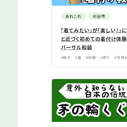
あれこれ
刈谷市
「着てみたい」が「楽しい！」
と近づく初めての着付け体
バーサル和装
#親子
#夏
#体験
#祭り
#写真