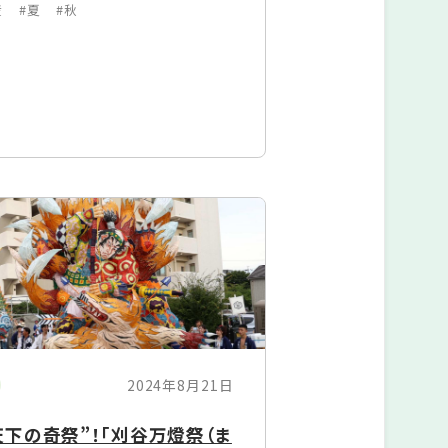
産
#夏
#秋
2024年8月21日
下の奇祭”！「刈谷万燈祭（ま