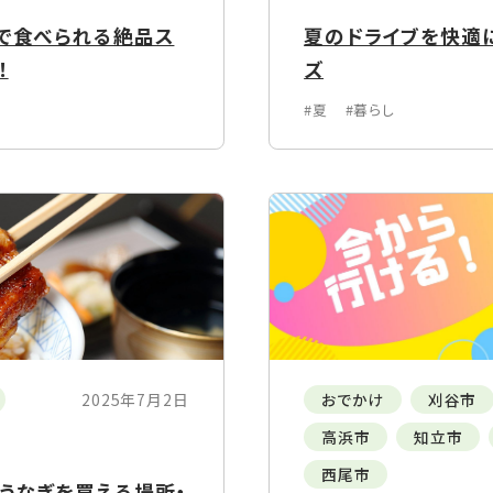
尾で食べられる絶品ス
夏のドライブを快適
！
ズ
#夏
#暮らし
2025年7月2日
おでかけ
刈谷市
高浜市
知立市
西尾市
産うなぎを買える場所・