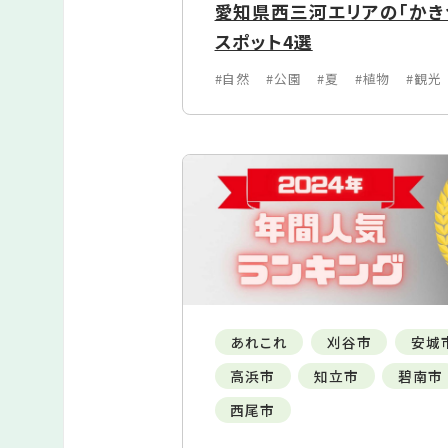
愛知県西三河エリアの「かきつ
スポット4選
#自然
#公園
#夏
#植物
#観光
あれこれ
刈谷市
安城
高浜市
知立市
碧南市
西尾市