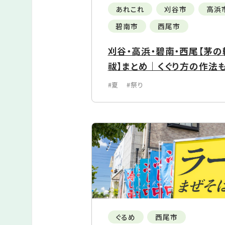
あれこれ
刈谷市
高浜
碧南市
西尾市
刈谷・高浜・碧南・西尾【茅の
祓】まとめ｜くぐり方の作法
#夏
#祭り
ぐるめ
西尾市