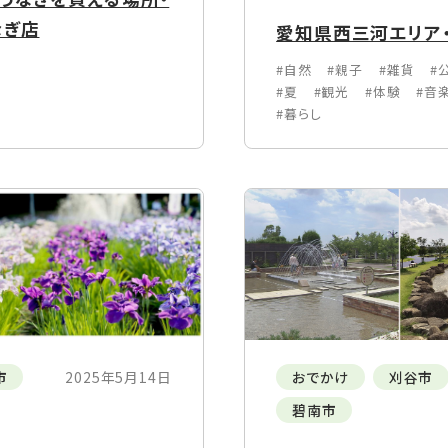
なぎ店
愛知県西三河エリア・
#自然
#親子
#雑貨
#
#夏
#観光
#体験
#音
#暮らし
市
2025年5月14日
おでかけ
刈谷市
碧南市