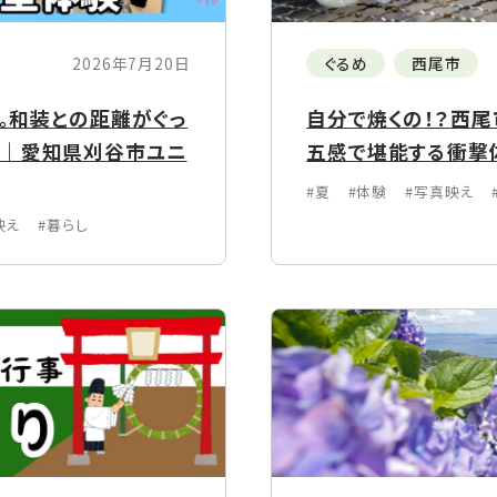
2026年7月20日
ぐるめ
西尾市
に。和装との距離がぐっ
自分で焼くの！？西
験｜愛知県刈谷市ユニ
五感で堪能する衝撃
#夏
#体験
#写真映え
映え
#暮らし